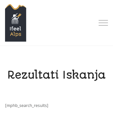
Skip
to
content
I feel Alps
Rezultati Iskanja
[mphb_search_results]