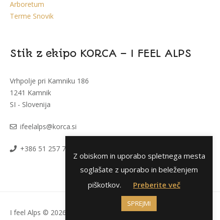
Arboretum
Terme Snovik
Stik z ekipo KORCA – I FEEL ALPS
Vrhpolje pri Kamniku 186
1241 Kamnik
SI - Slovenija
i
feelalps@korca.si
+386 51 257 793
Z obiskom in uporabo spletnega mesta
soglašate z uporabo in beleženjem
piškotkov.
Preberite več
SPREJMI
I feel Alps © 2026 Vse pravice pridržane