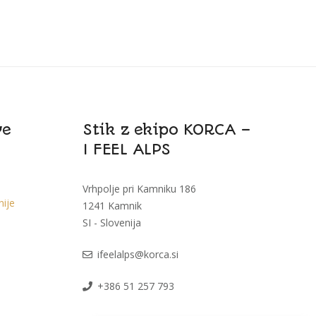
ve
Stik z ekipo KORCA –
I FEEL ALPS
Vrhpolje pri Kamniku 186
nije
1241 Kamnik
SI - Slovenija
i
feelalps@korca.si
+386 51 257 793