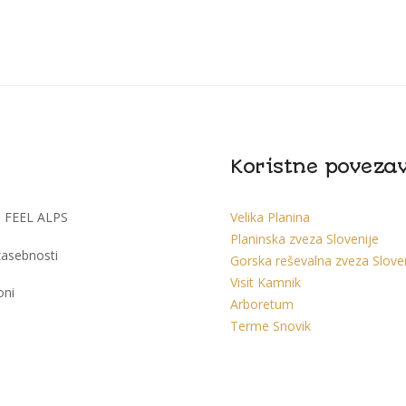
Koristne poveza
I FEEL ALPS
Velika Planina
Planinska zveza Slovenije
 zasebnosti
Gorska reševalna zveza Slove
Visit Kamnik
oni
Arboretum
Terme Snovik