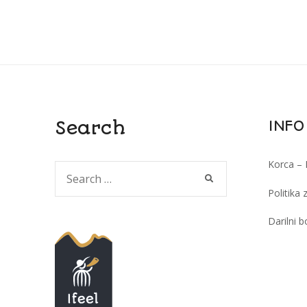
Search
INFO
Korca – 
Search
SEARCH
for:
Politika
Darilni b